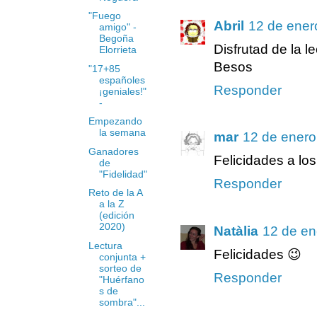
"Fuego
Abril
12 de ener
amigo" -
Begoña
Disfrutad de la le
Elorrieta
Besos
"17+85
españoles
Responder
¡geniales!"
-
Empezando
la semana
mar
12 de enero
Ganadores
Felicidades a lo
de
"Fidelidad"
Responder
Reto de la A
a la Z
(edición
2020)
Natàlia
12 de en
Lectura
Felicidades 😉
conjunta +
sorteo de
Responder
"Huérfano
s de
sombra"...