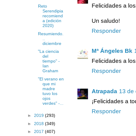
Felicidades a los
Reto
Serendipia
recomiend
Un saludo!
a (edición
2020)
Responder
Resumiendo.
..
diciembre
Mª Ángeles Bk
"La ciencia
del
Felicidades a lo
tiempo" -
Ian
Responder
Graham
"El verano en
que mi
madre
Atrapada
13 de 
tuvo los
ojos
¡Felicidades a to
verdes" -...
Responder
►
2019
(293)
►
2018
(349)
►
2017
(407)