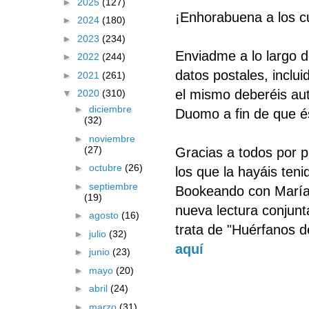
►
2025
(127)
¡Enhorabuena a los c
►
2024
(180)
►
2023
(234)
Enviadme a lo largo d
►
2022
(244)
datos postales, inclu
►
2021
(261)
el mismo deberéis auto
▼
2020
(310)
►
diciembre
Duomo a fin de que és
(32)
►
noviembre
(27)
Gracias a todos por pa
►
octubre
(26)
los que la hayáis ten
►
septiembre
Bookeando con María
(19)
nueva lectura conjunt
►
agosto
(16)
trata de "Huérfanos 
►
julio
(32)
aquí
►
junio
(23)
►
mayo
(20)
►
abril
(24)
►
marzo
(31)