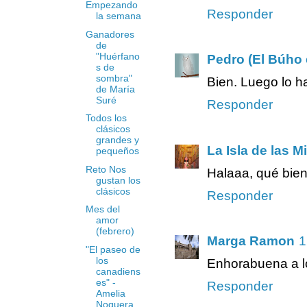
Empezando
Responder
la semana
Ganadores
de
"Huérfano
Pedro (El Búho e
s de
sombra"
Bien. Luego lo 
de María
Suré
Responder
Todos los
clásicos
grandes y
La Isla de las M
pequeños
Reto Nos
Halaaa, qué bien
gustan los
clásicos
Responder
Mes del
amor
(febrero)
Marga Ramon
1
"El paseo de
los
Enhorabuena a lo
canadiens
es" -
Responder
Amelia
Noguera