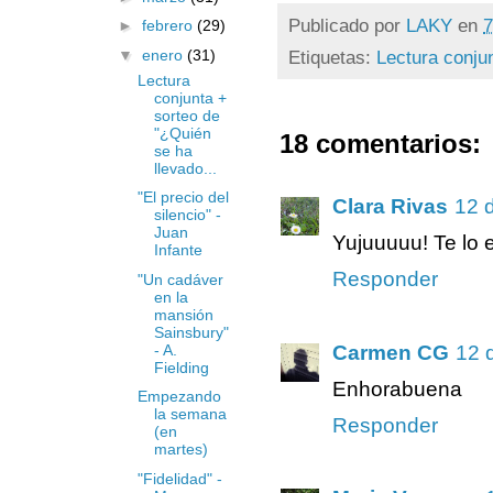
Publicado por
LAKY
en
7
►
febrero
(29)
▼
enero
(31)
Etiquetas:
Lectura conju
Lectura
conjunta +
sorteo de
"¿Quién
18 comentarios:
se ha
llevado...
"El precio del
Clara Rivas
12 
silencio" -
Juan
Yujuuuuu! Te lo
Infante
Responder
"Un cadáver
en la
mansión
Sainsbury"
- A.
Carmen CG
12 
Fielding
Enhorabuena
Empezando
la semana
Responder
(en
martes)
"Fidelidad" -