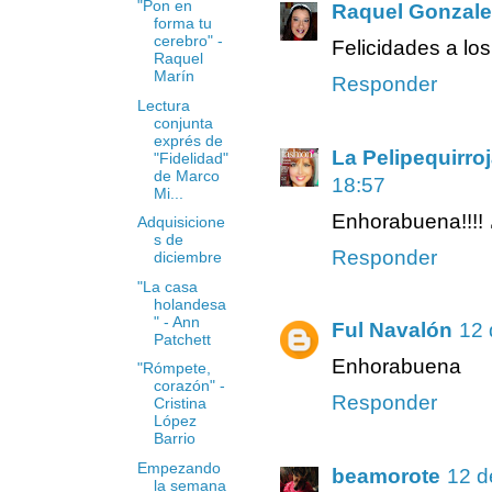
"Pon en
Raquel Gonzale
forma tu
cerebro" -
Felicidades a lo
Raquel
Marín
Responder
Lectura
conjunta
exprés de
La Pelipequirroj
"Fidelidad"
de Marco
18:57
Mi...
Enhorabuena!!!! 
Adquisicione
s de
Responder
diciembre
"La casa
holandesa
" - Ann
Ful Navalón
12 
Patchett
Enhorabuena
"Rómpete,
corazón" -
Responder
Cristina
López
Barrio
Empezando
beamorote
12 d
la semana