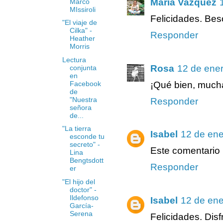
Maria Vazquez
Marco
MIssiroli
Felicidades. Bes
"El viaje de
Cilka" -
Responder
Heather
Morris
Lectura
Rosa
12 de ener
conjunta
en
Facebook
¡Qué bien, mucha
de
"Nuestra
Responder
señora
de...
"La tierra
Isabel
12 de ene
esconde tu
secreto" -
Este comentario h
Lina
Bengtsdott
Responder
er
"El hijo del
doctor" -
Ildefonso
Isabel
12 de ene
García-
Serena
Felicidades. Disfr