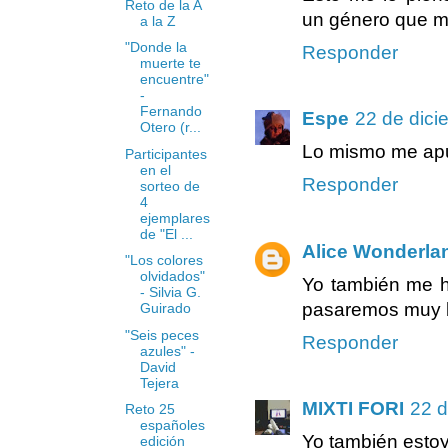
Reto de la A
un género que me
a la Z
"Donde la
Responder
muerte te
encuentre"
-
Fernando
Espe
22 de dici
Otero (r...
Lo mismo me apu
Participantes
en el
Responder
sorteo de
4
ejemplares
de "El ...
Alice Wonderla
"Los colores
olvidados"
Yo también me h
- Silvia G.
pasaremos muy b
Guirado
"Seis peces
Responder
azules" -
David
Tejera
MIXTI FORI
22 d
Reto 25
españoles
Yo también esto
edición