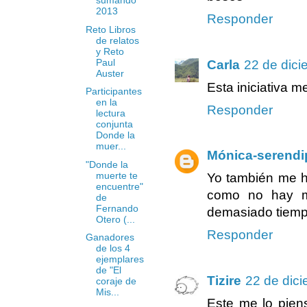
sumando
2013
Responder
Reto Libros
de relatos
y Reto
Paul
Carla
22 de dici
Auster
Esta iniciativa m
Participantes
en la
Responder
lectura
conjunta
Donde la
muer...
Mónica-serendi
"Donde la
muerte te
Yo también me 
encuentre"
como no hay m
de
Fernando
demasiado tiempo
Otero (...
Responder
Ganadores
de los 4
ejemplares
de "El
Tizire
22 de dici
coraje de
Mis...
Este me lo pien