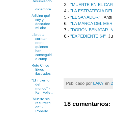
Resumiendo
3.-
"MUERTE EN EL CAF
...
diciembre
4.-
"LA ESTRATEGIA DE
Adivina qué
5.-
"EL SANADOR"
, Ant
soy y
6.-
"LA MARCA DEL MER
descubre
mi olor
7.-
"DORÓN BENATAR. 
Libros a
8.-
"EXPEDIENTE 64"
Jus
sortear
entre
quienes
han
conseguid
o cump...
Reto Cinco
libros
ilustrados
"El invierno
Publicado por
LAKY
en
2
del
mundo" -
Ken Follett
"Muerte sin
18 comentarios:
resurrecci
ón" -
Roberto