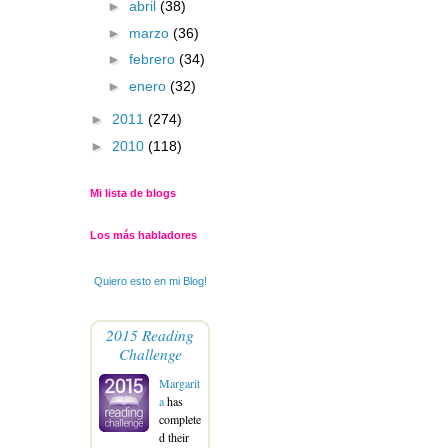
►
abril
(38)
►
marzo
(36)
►
febrero
(34)
►
enero
(32)
►
2011
(274)
►
2010
(118)
Mi lista de blogs
Los más habladores
Quiero esto en mi Blog!
2015 Reading
Challenge
Margarit
a
has
complete
d their