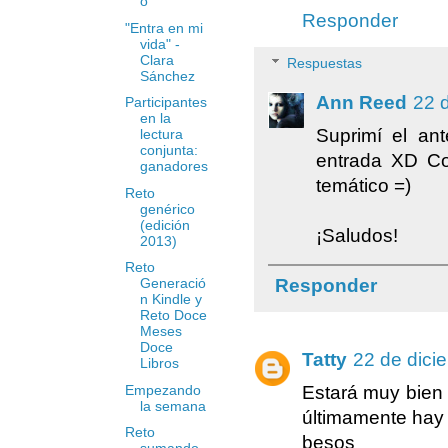
o
Responder
"Entra en mi
vida" -
Clara
Respuestas
Sánchez
Ann Reed
22 
Participantes
en la
Suprimí el an
lectura
conjunta:
entrada XD Co
ganadores
temático =)
Reto
genérico
(edición
¡Saludos!
2013)
Reto
Responder
Generació
n Kindle y
Reto Doce
Meses
Doce
Tatty
22 de dici
Libros
Empezando
Estará muy bien 
la semana
últimamente hay
Reto
besos