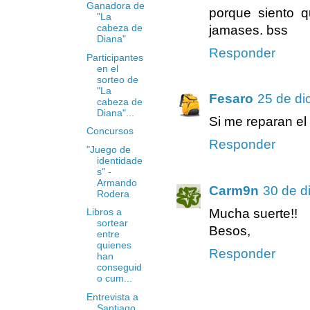
Ganadora de
porque siento q
"La
cabeza de
jamases. bss
Diana"
Responder
Participantes
en el
sorteo de
"La
Fesaro
25 de di
cabeza de
Diana"...
Si me reparan el
Concursos
Responder
"Juego de
identidade
s" -
Armando
Carm9n
30 de d
Rodera
Mucha suerte!!
Libros a
sortear
Besos,
entre
quienes
Responder
han
conseguid
o cum...
Entrevista a
Santiago