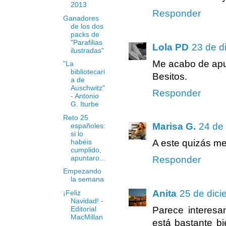
2013
Responder
Ganadores
de los dos
packs de
"Parafilias
Lola PD
23 de d
ilustradas"
Me acabo de apu
"La
bibliotecari
Besitos.
a de
Auschwitz"
Responder
- Antonio
G. Iturbe
Reto 25
Marisa G.
24 de 
españoles:
si lo
habéis
A este quizás me
cumplido,
apuntaro...
Responder
Empezando
la semana
Anita
25 de dici
¡Feliz
Navidad! -
Editorial
Parece interesa
MacMillan
está bastante b