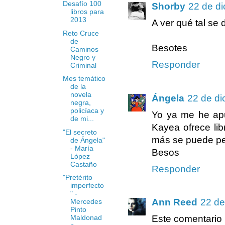
Desafío 100
Shorby
22 de di
libros para
2013
A ver qué tal se 
Reto Cruce
de
Besotes
Caminos
Negro y
Responder
Criminal
Mes temático
de la
novela
Ángela
22 de di
negra,
policíaca y
Yo ya me he apu
de mi...
Kayea ofrece lib
"El secreto
más se puede pe
de Ángela"
- María
Besos
López
Castaño
Responder
"Pretérito
imperfecto
" -
Ann Reed
22 de
Mercedes
Pinto
Maldonad
Este comentario h