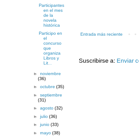
Participantes
en el mes
de la
novela
histórica
Participo en
Entrada más reciente
el
concurso
que
organiza
Libros y
Suscribirse a:
Enviar 
Lit...
►
noviembre
(36)
►
octubre
(35)
►
septiembre
(31)
►
agosto
(32)
►
julio
(36)
►
junio
(33)
►
mayo
(38)