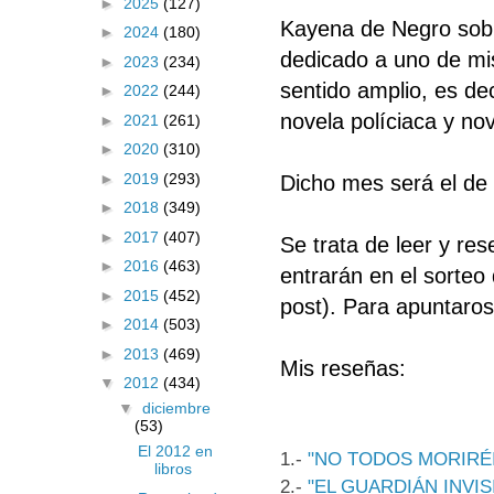
►
2025
(127)
Kayena de Negro sobr
►
2024
(180)
dedicado a uno de mis
►
2023
(234)
sentido amplio, es de
►
2022
(244)
novela políciaca y nov
►
2021
(261)
►
2020
(310)
►
2019
(293)
Dicho mes será el de 
►
2018
(349)
►
2017
(407)
Se trata de leer y res
►
2016
(463)
entrarán en el sorteo 
►
2015
(452)
post). Para apuntaro
►
2014
(503)
►
2013
(469)
Mis reseñas:
▼
2012
(434)
▼
diciembre
(53)
El 2012 en
1.-
"NO TODOS MORIRÉ
libros
2.-
"EL GUARDIÁN INVIS