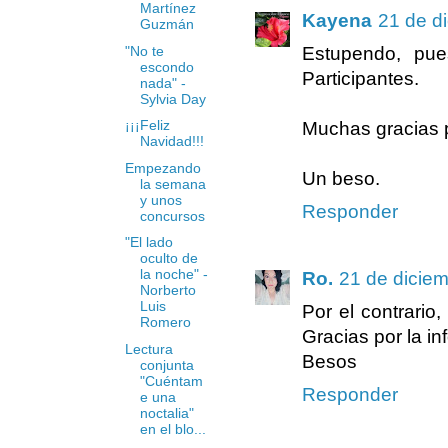
Martínez
Kayena
21 de d
Guzmán
"No te
Estupendo, pu
escondo
Participantes.
nada" -
Sylvia Day
¡¡¡Feliz
Muchas gracias p
Navidad!!!
Empezando
Un beso.
la semana
y unos
Responder
concursos
"El lado
oculto de
la noche" -
Ro.
21 de diciem
Norberto
Luis
Por el contrario
Romero
Gracias por la in
Lectura
Besos
conjunta
"Cuéntam
Responder
e una
noctalia"
en el blo...